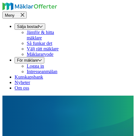
Meny
Sälja bostad
Jämför & hitta
mäklare
Så funkar det
Välj rätt mäklare
Mäklararvode
För mäklare
Logga in
Intresseanmälan
Kunskapsbank
Nyheter
Om oss