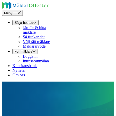
Meny
Sälja bostad
Jämför & hitta
mäklare
Så funkar det
Välj rätt mäklare
Mäklararvode
För mäklare
Logga in
Intresseanmälan
Kunskapsbank
Nyheter
Om oss