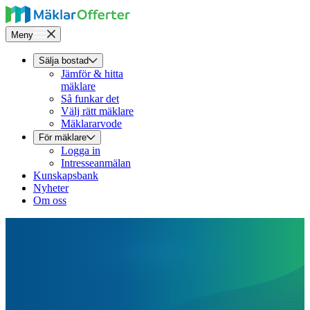
Meny
Sälja bostad
Jämför & hitta
mäklare
Så funkar det
Välj rätt mäklare
Mäklararvode
För mäklare
Logga in
Intresseanmälan
Kunskapsbank
Nyheter
Om oss