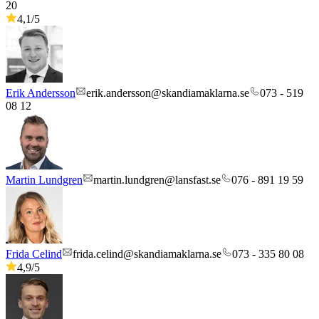
20
4,1
/5
Erik Andersson
erik.andersson@skandiamaklarna.se
073 - 519
08 12
Martin Lundgren
martin.lundgren@lansfast.se
076 - 891 19 59
Frida Celind
frida.celind@skandiamaklarna.se
073 - 335 80 08
4,9
/5