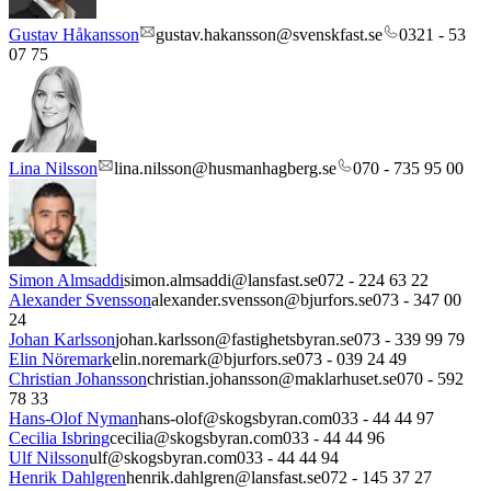
Gustav Håkansson
gustav.hakansson@svenskfast.se
0321 - 53
07 75
Lina Nilsson
lina.nilsson@husmanhagberg.se
070 - 735 95 00
Simon Almsaddi
simon.almsaddi@lansfast.se
072 - 224 63 22
Alexander Svensson
alexander.svensson@bjurfors.se
073 - 347 00
24
Johan Karlsson
johan.karlsson@fastighetsbyran.se
073 - 339 99 79
Elin Nöremark
elin.noremark@bjurfors.se
073 - 039 24 49
Christian Johansson
christian.johansson@maklarhuset.se
070 - 592
78 33
Hans-Olof Nyman
hans-olof@skogsbyran.com
033 - 44 44 97
Cecilia Isbring
cecilia@skogsbyran.com
033 - 44 44 96
Ulf Nilsson
ulf@skogsbyran.com
033 - 44 44 94
Henrik Dahlgren
henrik.dahlgren@lansfast.se
072 - 145 37 27