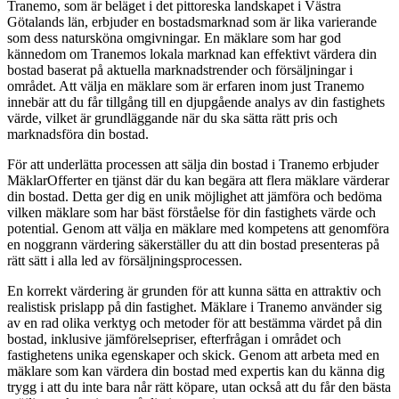
Tranemo, som är beläget i det pittoreska landskapet i Västra
Götalands län, erbjuder en bostadsmarknad som är lika varierande
som dess natursköna omgivningar. En mäklare som har god
kännedom om Tranemos lokala marknad kan effektivt värdera din
bostad baserat på aktuella marknadstrender och försäljningar i
området. Att välja en mäklare som är erfaren inom just Tranemo
innebär att du får tillgång till en djupgående analys av din fastighets
värde, vilket är grundläggande när du ska sätta rätt pris och
marknadsföra din bostad.
För att underlätta processen att sälja din bostad i Tranemo erbjuder
MäklarOfferter en tjänst där du kan begära att flera mäklare värderar
din bostad. Detta ger dig en unik möjlighet att jämföra och bedöma
vilken mäklare som har bäst förståelse för din fastighets värde och
potential. Genom att välja en mäklare med kompetens att genomföra
en noggrann värdering säkerställer du att din bostad presenteras på
rätt sätt i alla led av försäljningsprocessen.
En korrekt värdering är grunden för att kunna sätta en attraktiv och
realistisk prislapp på din fastighet. Mäklare i Tranemo använder sig
av en rad olika verktyg och metoder för att bestämma värdet på din
bostad, inklusive jämförelsepriser, efterfrågan i området och
fastighetens unika egenskaper och skick. Genom att arbeta med en
mäklare som kan värdera din bostad med expertis kan du känna dig
trygg i att du inte bara når rätt köpare, utan också att du får den bästa