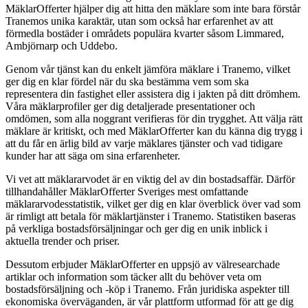
MäklarOfferter hjälper dig att hitta den mäklare som inte bara förstår
Tranemos unika karaktär, utan som också har erfarenhet av att
förmedla bostäder i områdets populära kvarter såsom Limmared,
Ambjörnarp och Uddebo.
Genom vår tjänst kan du enkelt jämföra mäklare i Tranemo, vilket
ger dig en klar fördel när du ska bestämma vem som ska
representera din fastighet eller assistera dig i jakten på ditt drömhem.
Våra mäklarprofiler ger dig detaljerade presentationer och
omdömen, som alla noggrant verifieras för din trygghet. Att välja rätt
mäklare är kritiskt, och med MäklarOfferter kan du känna dig trygg i
att du får en ärlig bild av varje mäklares tjänster och vad tidigare
kunder har att säga om sina erfarenheter.
Vi vet att mäklararvodet är en viktig del av din bostadsaffär. Därför
tillhandahåller MäklarOfferter Sveriges mest omfattande
mäklararvodesstatistik, vilket ger dig en klar överblick över vad som
är rimligt att betala för mäklartjänster i Tranemo. Statistiken baseras
på verkliga bostadsförsäljningar och ger dig en unik inblick i
aktuella trender och priser.
Dessutom erbjuder MäklarOfferter en uppsjö av välresearchade
artiklar och information som täcker allt du behöver veta om
bostadsförsäljning och -köp i Tranemo. Från juridiska aspekter till
ekonomiska överväganden, är vår plattform utformad för att ge dig