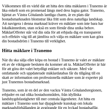
Välkommen till en värld där att hitta den rätta mäklaren i Tranemo är
lika enkelt som en promenad längs med dess lugna gator. Tranemo,
hjärtat av Västra Götalands lantliga charm, är en plats där
bostadsmarknaden blomstrar lika fritt som dess naturliga landskap.
Att navigera i denna marknad kräver en mäklare som inte bara har
lokalkännedom, utan också en som förstår dina unika behov.
MäklarOfferter står vid din sida för att erbjuda dig en transparent
och effektiv väg till att jämföra och välja en mäklare som kan göra
din bostadsdröm i Tranemo till verklighet.
Hitta mäklare i Tranemo
När du ska sälja eller köpa en bostad i Tranemo är valet av mäklare
ett av de viktigaste besluten du kommer att ta. MäklarOfferter är här
för att göra det valet betydligt enklare och säkrare. Med vår
omfattande och uppdaterade mäklardatabas får du tillgång till en
skatt av information om professionella mäklare som är experter på
just Tranemos bostadsmarknad.
Tranemo, som är en del av den vackra Västra Götalandsregionen,
erbjuder en rad olika bostadsområden, från idylliska
landsbygdsfastigheter till mer centrala lägenheter. Att hitta en
mäklare i Tranemo som har djupgående kunskap om lokala
marknadsförhållanden är avgörande för en lyckad bostadsaffär.