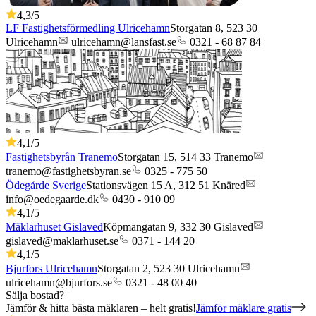
4,3
/5
LF Fastighetsförmedling Ulricehamn
Storgatan 8,
523 30
Ulricehamn
ulricehamn@lansfast.se
0321 - 68 87 84
4,1
/5
Fastighetsbyrån Tranemo
Storgatan 15,
514 33
Tranemo
tranemo@fastighetsbyran.se
0325 - 775 50
Ödegårde Sverige
Stationsvägen 15 A,
312 51
Knäred
info@oedegaarde.dk
0430 - 910 09
4,1
/5
Mäklarhuset Gislaved
Köpmangatan 9,
332 30
Gislaved
gislaved@maklarhuset.se
0371 - 144 20
4,1
/5
Bjurfors Ulricehamn
Storgatan 2,
523 30
Ulricehamn
ulricehamn@bjurfors.se
0321 - 48 00 40
Sälja bostad?
Jämför & hitta bästa mäklaren – helt gratis!
Jämför mäklare gratis