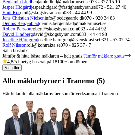
Benjamin Lind
benjamin.lind@maklarhuset.se
073 - 377 15 10
Jesper Hidgård
jesper.hidgard@fastighetsbyran.se
072 - 521 27 40
Emil Ros
emil@skogsbyran.com
033 - 44 44 99
Jens Christian Nielsen
info@oedegaarde.dk
070 - 920 34 83
Dennis Bergenblad
dennis.bergenblad@maklarhuset.se
Robert Persson
robert@skogsbyran.com
033 - 44 44 92
David Lindberg
david@skogsbyran.com
033 - 44 44 98
Josefine Härngren
josefine.harngren@svenskfast.se
0321 - 53 07 74
Rolf Nilsson
rolf@kontrakta.se
070 - 825 37 47
Sälja bostad?
Jämför & hitta bästa mäklaren – helt gratis!
Jämför mäklare gratis
4,8
/5 i betyg baserat på
18100
+
omdömen
Visa fler
Alla mäklarbyråer i Tranemo (5)
Här hittar du alla mäklarbyråer som är verksamma
i
Tranemo
.