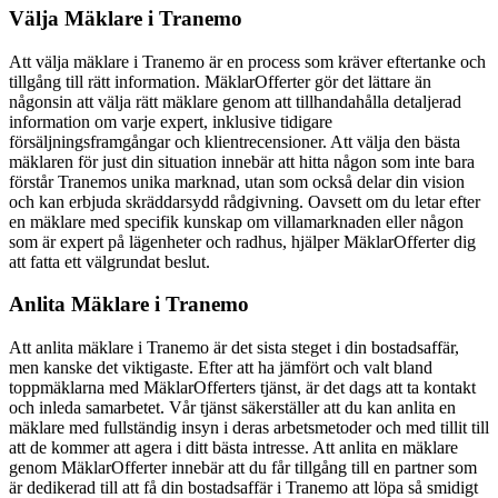
Välja Mäklare i Tranemo
Att välja mäklare i Tranemo är en process som kräver eftertanke och
tillgång till rätt information. MäklarOfferter gör det lättare än
någonsin att välja rätt mäklare genom att tillhandahålla detaljerad
information om varje expert, inklusive tidigare
försäljningsframgångar och klientrecensioner. Att välja den bästa
mäklaren för just din situation innebär att hitta någon som inte bara
förstår Tranemos unika marknad, utan som också delar din vision
och kan erbjuda skräddarsydd rådgivning. Oavsett om du letar efter
en mäklare med specifik kunskap om villamarknaden eller någon
som är expert på lägenheter och radhus, hjälper MäklarOfferter dig
att fatta ett välgrundat beslut.
Anlita Mäklare i Tranemo
Att anlita mäklare i Tranemo är det sista steget i din bostadsaffär,
men kanske det viktigaste. Efter att ha jämfört och valt bland
toppmäklarna med MäklarOfferters tjänst, är det dags att ta kontakt
och inleda samarbetet. Vår tjänst säkerställer att du kan anlita en
mäklare med fullständig insyn i deras arbetsmetoder och med tillit till
att de kommer att agera i ditt bästa intresse. Att anlita en mäklare
genom MäklarOfferter innebär att du får tillgång till en partner som
är dedikerad till att få din bostadsaffär i Tranemo att löpa så smidigt