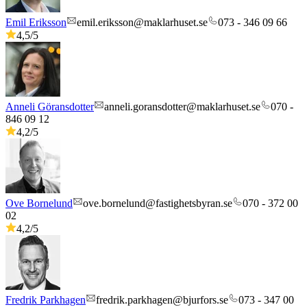
Emil Eriksson
emil.eriksson@maklarhuset.se
073 - 346 09 66
4,5
/5
Anneli Göransdotter
anneli.goransdotter@maklarhuset.se
070 -
846 09 12
4,2
/5
Ove Bornelund
ove.bornelund@fastighetsbyran.se
070 - 372 00
02
4,2
/5
Fredrik Parkhagen
fredrik.parkhagen@bjurfors.se
073 - 347 00