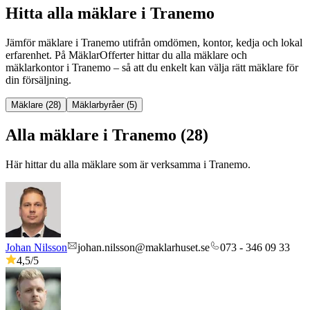
Hitta alla mäklare i Tranemo
Jämför mäklare
i
Tranemo
utifrån omdömen, kontor, kedja och lokal
erfarenhet. På MäklarOfferter hittar du alla mäklare och
mäklarkontor
i
Tranemo
– så att du enkelt kan välja rätt mäklare för
din försäljning.
Mäklare (28)
Mäklarbyråer (5)
Alla mäklare i Tranemo (28)
Här hittar du alla mäklare som är verksamma
i
Tranemo
.
Johan Nilsson
johan.nilsson@maklarhuset.se
073 - 346 09 33
4,5
/5