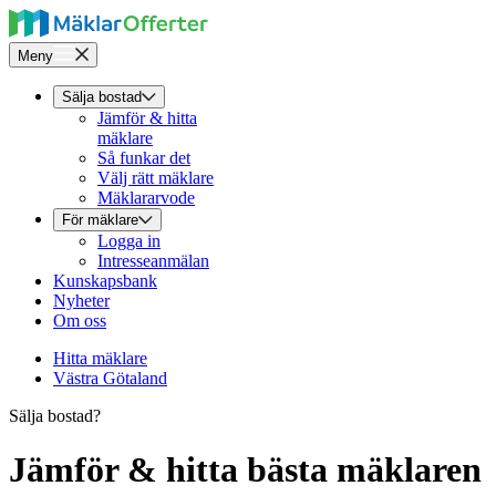
Meny
Sälja bostad
Jämför & hitta
mäklare
Så funkar det
Välj rätt mäklare
Mäklararvode
För mäklare
Logga in
Intresseanmälan
Kunskapsbank
Nyheter
Om oss
Hitta mäklare
Västra Götaland
Sälja bostad?
Jämför & hitta bästa mäklaren