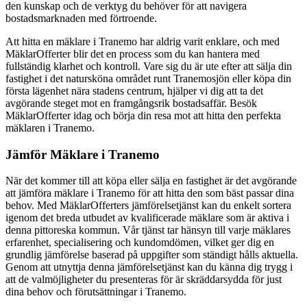
den kunskap och de verktyg du behöver för att navigera
bostadsmarknaden med förtroende.
Att hitta en mäklare i Tranemo har aldrig varit enklare, och med
MäklarOfferter blir det en process som du kan hantera med
fullständig klarhet och kontroll. Vare sig du är ute efter att sälja din
fastighet i det natursköna området runt Tranemosjön eller köpa din
första lägenhet nära stadens centrum, hjälper vi dig att ta det
avgörande steget mot en framgångsrik bostadsaffär. Besök
MäklarOfferter idag och börja din resa mot att hitta den perfekta
mäklaren i Tranemo.
Jämför Mäklare i Tranemo
När det kommer till att köpa eller sälja en fastighet är det avgörande
att jämföra mäklare i Tranemo för att hitta den som bäst passar dina
behov. Med MäklarOfferters jämförelsetjänst kan du enkelt sortera
igenom det breda utbudet av kvalificerade mäklare som är aktiva i
denna pittoreska kommun. Vår tjänst tar hänsyn till varje mäklares
erfarenhet, specialisering och kundomdömen, vilket ger dig en
grundlig jämförelse baserad på uppgifter som ständigt hålls aktuella.
Genom att utnyttja denna jämförelsetjänst kan du känna dig trygg i
att de valmöjligheter du presenteras för är skräddarsydda för just
dina behov och förutsättningar i Tranemo.