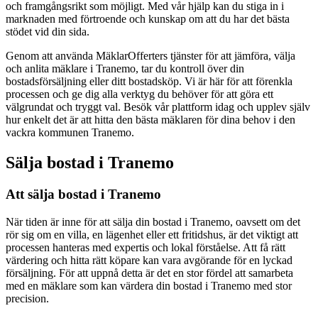
och framgångsrikt som möjligt. Med vår hjälp kan du stiga in i
marknaden med förtroende och kunskap om att du har det bästa
stödet vid din sida.
Genom att använda MäklarOfferters tjänster för att jämföra, välja
och anlita mäklare i Tranemo, tar du kontroll över din
bostadsförsäljning eller ditt bostadsköp. Vi är här för att förenkla
processen och ge dig alla verktyg du behöver för att göra ett
välgrundat och tryggt val. Besök vår plattform idag och upplev själv
hur enkelt det är att hitta den bästa mäklaren för dina behov i den
vackra kommunen Tranemo.
Sälja bostad i Tranemo
Att sälja bostad i Tranemo
När tiden är inne för att sälja din bostad i Tranemo, oavsett om det
rör sig om en villa, en lägenhet eller ett fritidshus, är det viktigt att
processen hanteras med expertis och lokal förståelse. Att få rätt
värdering och hitta rätt köpare kan vara avgörande för en lyckad
försäljning. För att uppnå detta är det en stor fördel att samarbeta
med en mäklare som kan värdera din bostad i Tranemo med stor
precision.