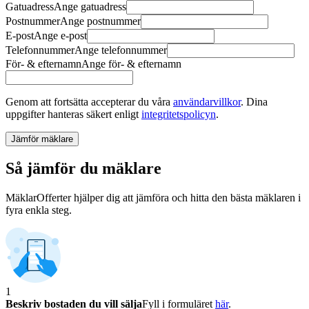
Gatuadress
Ange
gatuadress
Postnummer
Ange
postnummer
E-post
Ange
e-post
Telefonnummer
Ange
telefonnummer
För- & efternamn
Ange
för- & efternamn
Genom att fortsätta accepterar du våra
användarvillkor
.
Dina
uppgifter hanteras säkert enligt
integritetspolicyn
.
Jämför mäklare
Så jämför du mäklare
MäklarOfferter hjälper dig att jämföra och hitta den bästa mäklaren i
fyra enkla steg.
1
Beskriv bostaden du vill sälja
Fyll i formuläret
här
.