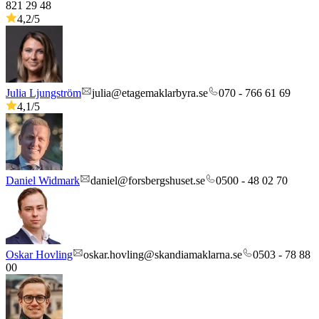
821 29 48
4,2
/5
Julia Ljungström
julia@etagemaklarbyra.se
070 - 766 61 69
4,1
/5
Daniel Widmark
daniel@forsbergshuset.se
0500 - 48 02 70
Oskar Hovling
oskar.hovling@skandiamaklarna.se
0503 - 78 88
00