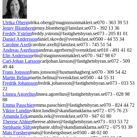
Ulrika Öberg
ulrika.oberg@magnussonmakleri.se
070 - 363 39 53
Jenny Blomberg
jenny.blomberg@lansfast.se
073 - 392 13 36
Freddy Yström
freddy.ystrom@fastighetsbyran.se
073 - 205 81 01
Daniel Andersson
daniel.skovde@svenskfast.se
0500 - 44 55 34
Caroline Axell
caroline.axell@lansfast.se
073 - 745 51 54
Andreas Agerborn
andreas.agerborn@svenskfast.se
010 - 491 41 02
Elin Andersson
elin@magnussonmakleri.se
070 - 947 98 67
Carl-Johan Larsson
carljohan.larsson@fastighetsbyran.se
072 - 509
49 44
Frans Jonsson
frans.jonsson@husmanhagberg.se
070 - 309 54 42
Martin Belina
martin.belina@svenskfast.se
0500 - 44 55 31
Fredrik Johansson
fredrik.johansson@fastighetsbyran.se
073 - 033 53
22
Linnea Agorelius
linnea.agorelius@fastighetsbyran.se
073 - 028 98
88
Emma Passchier
emma.passchier@fastighetsbyran.se
070 - 824 44 72
Viktor Lundin
viktor.lundin@skandiamaklarna.se
072 - 075 76 23
Amanda Eek
amanda.eek@svenskfast.se
070 - 947 61 80
Therese Ahlner
therese.ahlner@fastighetsbyran.se
073 - 033 53 72
Stephanie Slifo
stephanie.slifo@skandiamaklarna.se
072 - 075 93 39
Mats Forsberg
mats@forsbergshuset.se
0500 - 48 02 00