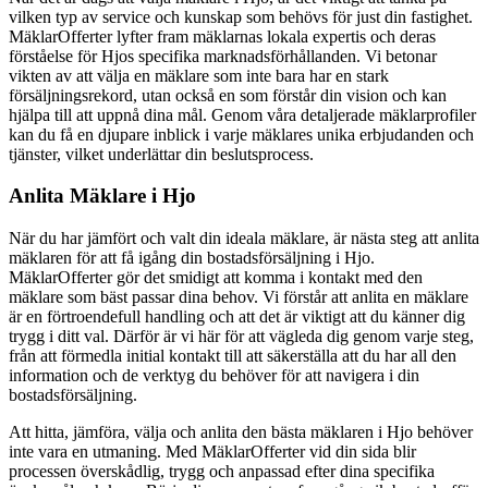
vilken typ av service och kunskap som behövs för just din fastighet.
MäklarOfferter lyfter fram mäklarnas lokala expertis och deras
förståelse för Hjos specifika marknadsförhållanden. Vi betonar
vikten av att välja en mäklare som inte bara har en stark
försäljningsrekord, utan också en som förstår din vision och kan
hjälpa till att uppnå dina mål. Genom våra detaljerade mäklarprofiler
kan du få en djupare inblick i varje mäklares unika erbjudanden och
tjänster, vilket underlättar din beslutsprocess.
Anlita Mäklare i Hjo
När du har jämfört och valt din ideala mäklare, är nästa steg att anlita
mäklaren för att få igång din bostadsförsäljning i Hjo.
MäklarOfferter gör det smidigt att komma i kontakt med den
mäklare som bäst passar dina behov. Vi förstår att anlita en mäklare
är en förtroendefull handling och att det är viktigt att du känner dig
trygg i ditt val. Därför är vi här för att vägleda dig genom varje steg,
från att förmedla initial kontakt till att säkerställa att du har all den
information och de verktyg du behöver för att navigera i din
bostadsförsäljning.
Att hitta, jämföra, välja och anlita den bästa mäklaren i Hjo behöver
inte vara en utmaning. Med MäklarOfferter vid din sida blir
processen överskådlig, trygg och anpassad efter dina specifika