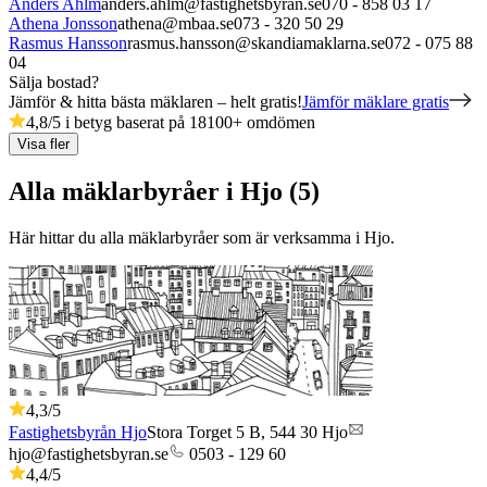
Anders Ahlm
anders.ahlm@fastighetsbyran.se
070 - 858 03 17
Athena Jonsson
athena@mbaa.se
073 - 320 50 29
Rasmus Hansson
rasmus.hansson@skandiamaklarna.se
072 - 075 88
04
Sälja bostad?
Jämför & hitta bästa mäklaren – helt gratis!
Jämför mäklare gratis
4,8
/5 i betyg baserat på
18100
+
omdömen
Visa fler
Alla mäklarbyråer i Hjo (5)
Här hittar du alla mäklarbyråer som är verksamma
i
Hjo
.
4,3
/5
Fastighetsbyrån Hjo
Stora Torget 5 B,
544 30
Hjo
hjo@fastighetsbyran.se
0503 - 129 60
4,4
/5