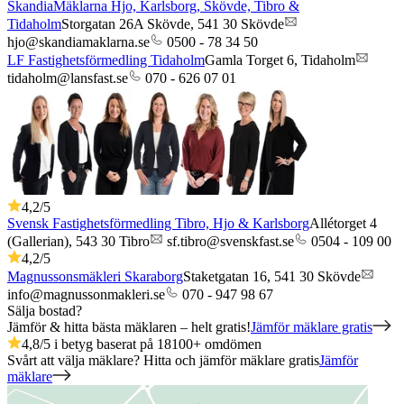
SkandiaMäklarna Hjo, Karlsborg, Skövde, Tibro &
Tidaholm
Storgatan 26A Skövde,
541 30
Skövde
hjo@skandiamaklarna.se
0500 - 78 34 50
LF Fastighetsförmedling Tidaholm
Gamla Torget 6,
Tidaholm
tidaholm@lansfast.se
070 - 626 07 01
4,2
/5
Svensk Fastighetsförmedling Tibro, Hjo & Karlsborg
Allétorget 4
(Gallerian),
543 30
Tibro
sf.tibro@svenskfast.se
0504 - 109 00
4,2
/5
Magnussonsmäkleri Skaraborg
Staketgatan 16,
541 30
Skövde
info@magnussonmakleri.se
070 - 947 98 67
Sälja bostad?
Jämför & hitta bästa mäklaren – helt gratis!
Jämför mäklare gratis
4,8
/5 i betyg baserat på
18100
+
omdömen
Svårt att välja mäklare? Hitta och jämför mäklare gratis
Jämför
mäklare