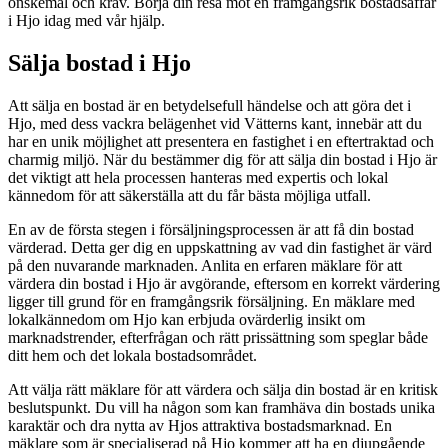
önskemål och krav. Börja din resa mot en framgångsrik bostadsaffär
i Hjo idag med vår hjälp.
Sälja bostad i Hjo
Att sälja en bostad är en betydelsefull händelse och att göra det i
Hjo, med dess vackra belägenhet vid Vätterns kant, innebär att du
har en unik möjlighet att presentera en fastighet i en eftertraktad och
charmig miljö. När du bestämmer dig för att sälja din bostad i Hjo är
det viktigt att hela processen hanteras med expertis och lokal
kännedom för att säkerställa att du får bästa möjliga utfall.
En av de första stegen i försäljningsprocessen är att få din bostad
värderad. Detta ger dig en uppskattning av vad din fastighet är värd
på den nuvarande marknaden. Anlita en erfaren mäklare för att
värdera din bostad i Hjo är avgörande, eftersom en korrekt värdering
ligger till grund för en framgångsrik försäljning. En mäklare med
lokalkännedom om Hjo kan erbjuda ovärderlig insikt om
marknadstrender, efterfrågan och rätt prissättning som speglar både
ditt hem och det lokala bostadsområdet.
Att välja rätt mäklare för att värdera och sälja din bostad är en kritisk
beslutspunkt. Du vill ha någon som kan framhäva din bostads unika
karaktär och dra nytta av Hjos attraktiva bostadsmarknad. En
mäklare som är specialiserad på Hjo kommer att ha en djupgående