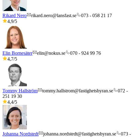
Rikard Nero
rikard.nero@lansfast.se
073 - 058 21 17
4,9
/5
Elin Bornesäter
elin@nokus.se
070 - 924 99 76
4,7
/5
Tommy Hallström
tommy.hallstrom@fastighetsbyran.se
072 -
251 19 30
4,4
/5
Johanna Nordstedt
johanna.nordstedt@fastighetsbyran.se
073 -