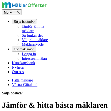
Meny
Sälja bostad
Jämför & hitta
mäklare
Så funkar det
Välj rätt mäklare
Mäklararvode
För mäklare
Logga in
Intresseanmälan
Kunskapsbank
Nyheter
Om oss
Hitta mäklare
Västra Götaland
Sälja bostad?
Jämför & hitta bästa mäklaren