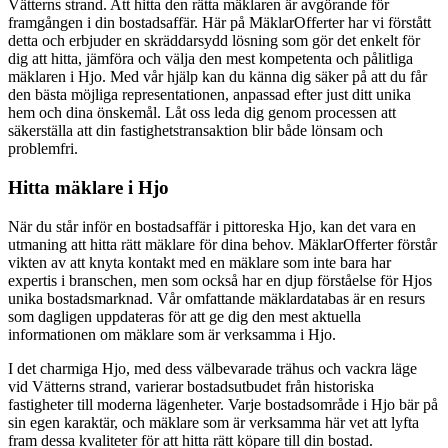
Vätterns strand. Att hitta den rätta mäklaren är avgörande för
framgången i din bostadsaffär. Här på MäklarOfferter har vi förstått
detta och erbjuder en skräddarsydd lösning som gör det enkelt för
dig att hitta, jämföra och välja den mest kompetenta och pålitliga
mäklaren i Hjo. Med vår hjälp kan du känna dig säker på att du får
den bästa möjliga representationen, anpassad efter just ditt unika
hem och dina önskemål. Låt oss leda dig genom processen att
säkerställa att din fastighetstransaktion blir både lönsam och
problemfri.
Hitta mäklare i Hjo
När du står inför en bostadsaffär i pittoreska Hjo, kan det vara en
utmaning att hitta rätt mäklare för dina behov. MäklarOfferter förstår
vikten av att knyta kontakt med en mäklare som inte bara har
expertis i branschen, men som också har en djup förståelse för Hjos
unika bostadsmarknad. Vår omfattande mäklardatabas är en resurs
som dagligen uppdateras för att ge dig den mest aktuella
informationen om mäklare som är verksamma i Hjo.
I det charmiga Hjo, med dess välbevarade trähus och vackra läge
vid Vätterns strand, varierar bostadsutbudet från historiska
fastigheter till moderna lägenheter. Varje bostadsområde i Hjo bär på
sin egen karaktär, och mäklare som är verksamma här vet att lyfta
fram dessa kvaliteter för att hitta rätt köpare till din bostad.