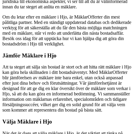
juridiska till ekonomiska aspekter, vi ser till att du är välinformerad
innan du tar steget att anlita en mäklare.
Om du letar efter en mäklare i Hjo, är MäklarOfferter din mest
pålitliga partner. Med en ständigt uppdaterad databas och dedikerade
verktyg för att säkerställa att du får den bästa möjliga matchningen
med en mäklare, står vi redo att underlätta din nästa bostadsaffär.
Besök oss idag för att upptäcka hur vi kan hjälpa dig att göra din
bostadsdröm i Hjo till verklighet.
Jämför Mäklare i Hjo
Att ta steget att sälja sin bostad är stort och att hitta rätt mäklare i Hjo
kan göra hela skillnaden i ditt bostadsäventyr. Med MäklarOfferter
blir jämförelsen av mäklare inte bara enkel, utan också anpassad
efter just dina behov och förutsättningar. Vår jämförelsetjänst är
designad för att ge dig en klar översikt över de mäklare som verkar i
Hjo, så att du kan göra en informerad bedömning. Vi sammanställer
information om mäklarnas erfarenhet, specialområden och tidigare
försäljningssuccéer, vilket ger dig en solid grund för att välja vem
som kommer att representera din bostad på bästa sätt.
Välja Mäklare i Hjo
När det är dags att välja mäklare i Hjo, är det viktigt att tänka på