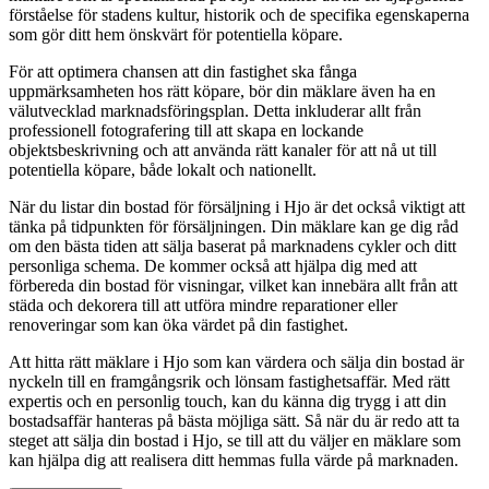
förståelse för stadens kultur, historik och de specifika egenskaperna
som gör ditt hem önskvärt för potentiella köpare.
För att optimera chansen att din fastighet ska fånga
uppmärksamheten hos rätt köpare, bör din mäklare även ha en
välutvecklad marknadsföringsplan. Detta inkluderar allt från
professionell fotografering till att skapa en lockande
objektsbeskrivning och att använda rätt kanaler för att nå ut till
potentiella köpare, både lokalt och nationellt.
När du listar din bostad för försäljning i Hjo är det också viktigt att
tänka på tidpunkten för försäljningen. Din mäklare kan ge dig råd
om den bästa tiden att sälja baserat på marknadens cykler och ditt
personliga schema. De kommer också att hjälpa dig med att
förbereda din bostad för visningar, vilket kan innebära allt från att
städa och dekorera till att utföra mindre reparationer eller
renoveringar som kan öka värdet på din fastighet.
Att hitta rätt mäklare i Hjo som kan värdera och sälja din bostad är
nyckeln till en framgångsrik och lönsam fastighetsaffär. Med rätt
expertis och en personlig touch, kan du känna dig trygg i att din
bostadsaffär hanteras på bästa möjliga sätt. Så när du är redo att ta
steget att sälja din bostad i Hjo, se till att du väljer en mäklare som
kan hjälpa dig att realisera ditt hemmas fulla värde på marknaden.