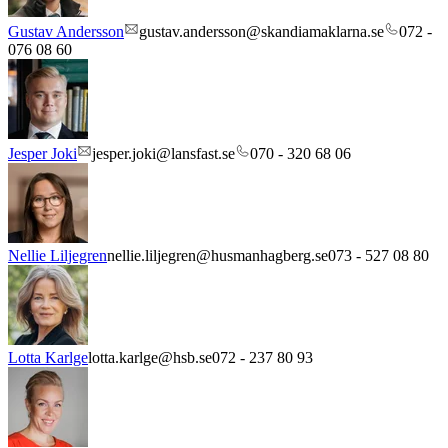
Gustav Andersson
gustav.andersson@skandiamaklarna.se
072 -
076 08 60
Jesper Joki
jesper.joki@lansfast.se
070 - 320 68 06
Nellie Liljegren
nellie.liljegren@husmanhagberg.se
073 - 527 08 80
Lotta Karlge
lotta.karlge@hsb.se
072 - 237 80 93