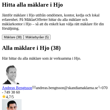
Hitta alla mäklare i Hjo
Jämför mäklare
i
Hjo
utifrån omdömen, kontor, kedja och lokal
erfarenhet. På MäklarOfferter hittar du alla mäklare och
mäklarkontor
i
Hjo
– så att du enkelt kan välja rätt mäklare för din
försäljning.
Mäklare (38)
Mäklarbyråer (5)
Alla mäklare i Hjo (38)
Här hittar du alla mäklare som är verksamma
i
Hjo
.
Andreas Bengtsson
andreas.bengtsson@skandiamaklarna.se
070
- 749 38 60
4,7
/5