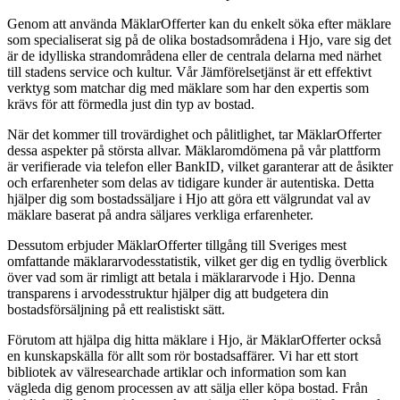
Genom att använda MäklarOfferter kan du enkelt söka efter mäklare
som specialiserat sig på de olika bostadsområdena i Hjo, vare sig det
är de idylliska strandområdena eller de centrala delarna med närhet
till stadens service och kultur. Vår Jämförelsetjänst är ett effektivt
verktyg som matchar dig med mäklare som har den expertis som
krävs för att förmedla just din typ av bostad.
När det kommer till trovärdighet och pålitlighet, tar MäklarOfferter
dessa aspekter på största allvar. Mäklaromdömena på vår plattform
är verifierade via telefon eller BankID, vilket garanterar att de åsikter
och erfarenheter som delas av tidigare kunder är autentiska. Detta
hjälper dig som bostadssäljare i Hjo att göra ett välgrundat val av
mäklare baserat på andra säljares verkliga erfarenheter.
Dessutom erbjuder MäklarOfferter tillgång till Sveriges mest
omfattande mäklararvodesstatistik, vilket ger dig en tydlig överblick
över vad som är rimligt att betala i mäklararvode i Hjo. Denna
transparens i arvodesstruktur hjälper dig att budgetera din
bostadsförsäljning på ett realistiskt sätt.
Förutom att hjälpa dig hitta mäklare i Hjo, är MäklarOfferter också
en kunskapskälla för allt som rör bostadsaffärer. Vi har ett stort
bibliotek av välresearchade artiklar och information som kan
vägleda dig genom processen av att sälja eller köpa bostad. Från