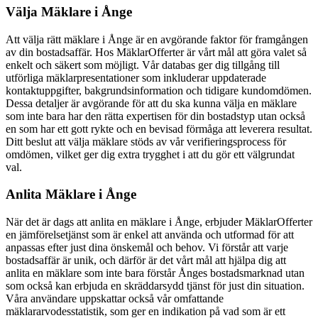
Välja Mäklare i Ånge
Att välja rätt mäklare i Ånge är en avgörande faktor för framgången
av din bostadsaffär. Hos MäklarOfferter är vårt mål att göra valet så
enkelt och säkert som möjligt. Vår databas ger dig tillgång till
utförliga mäklarpresentationer som inkluderar uppdaterade
kontaktuppgifter, bakgrundsinformation och tidigare kundomdömen.
Dessa detaljer är avgörande för att du ska kunna välja en mäklare
som inte bara har den rätta expertisen för din bostadstyp utan också
en som har ett gott rykte och en bevisad förmåga att leverera resultat.
Ditt beslut att välja mäklare stöds av vår verifieringsprocess för
omdömen, vilket ger dig extra trygghet i att du gör ett välgrundat
val.
Anlita Mäklare i Ånge
När det är dags att anlita en mäklare i Ånge, erbjuder MäklarOfferter
en jämförelsetjänst som är enkel att använda och utformad för att
anpassas efter just dina önskemål och behov. Vi förstår att varje
bostadsaffär är unik, och därför är det vårt mål att hjälpa dig att
anlita en mäklare som inte bara förstår Ånges bostadsmarknad utan
som också kan erbjuda en skräddarsydd tjänst för just din situation.
Våra användare uppskattar också vår omfattande
mäklararvodesstatistik, som ger en indikation på vad som är ett