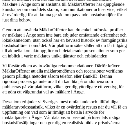
Mäklare i Ånge som är anslutna till MäklarOfferter har djupgående
kunskaper om områdets skolor, kommunikationer och service, vilket
är ovärderligt för att kunna ge råd om passande bostadsmiljöer för
just dina behov.
Genom att använda MäklarOfferter kan du enkelt utforska profiler
av mäklare i Ånge som inte bara erbjuder omfattande erfarenhet och
lokalkännedom, utan också har en bevisad historik av framgångsrika
bostadsaffärer i området. Vår plattform säkerställer att du får tillgång
till aktuella kontaktuppgifter och detaljerade presentationer som ger
en inblick i varje mäklares unika tjänster och erbjudanden.
Vi förstår vikten av trovärdiga rekommendationer. Därför kräver
MäklarOfferter att alla mäklaromdömen och recensioner verifieras
genom pålitliga metoder såsom telefon eller BankID. Denna
rigorösa process garanterar att du kan lita på omdömena som
publiceras på vår plattform, vilket ger dig ytterligare ett verktyg för
att göra ett välgrundat val av mäklare i Ånge.
Dessutom erbjuder vi Sveriges mest omfattande och tillförlitliga
mäklararvodesstatistik, vilket är en ovärderlig resurs när du vill få en
uppfattning om vad som är rimligt att betala i arvode för
mäklartjänster i Ånge. Vår databas är baserad på tusentals riktiga
bostadsförsäljningar och ger dig en realistisk bild av prisnivåerna.