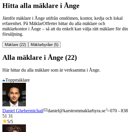
Hitta alla mäklare i Ånge
Jämför mäklare
i
Ånge
utifrån omdömen, kontor, kedja och lokal
erfarenhet. På MäklarOfferter hittar du alla mäklare och
mäklarkontor
i
Ånge
– så att du enkelt kan välja rätt mäklare för din
försäljning.
Mäklare (22)
Mäklarbyråer (5)
Alla mäklare i Ånge (22)
Här hittar du alla mäklare som är verksamma
i
Ånge
.
Toppmäklare
Daniel Ghebermichail
daniel@karstrommaklarbyra.se
070 - 838
51 31
5
/5