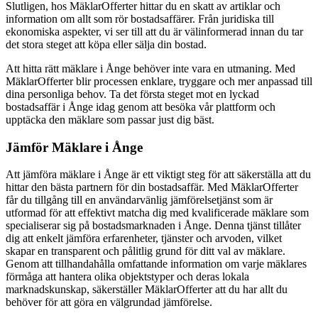
Slutligen, hos MäklarOfferter hittar du en skatt av artiklar och
information om allt som rör bostadsaffärer. Från juridiska till
ekonomiska aspekter, vi ser till att du är välinformerad innan du tar
det stora steget att köpa eller sälja din bostad.
Att hitta rätt mäklare i Ånge behöver inte vara en utmaning. Med
MäklarOfferter blir processen enklare, tryggare och mer anpassad till
dina personliga behov. Ta det första steget mot en lyckad
bostadsaffär i Ånge idag genom att besöka vår plattform och
upptäcka den mäklare som passar just dig bäst.
Jämför Mäklare i Ånge
Att jämföra mäklare i Ånge är ett viktigt steg för att säkerställa att du
hittar den bästa partnern för din bostadsaffär. Med MäklarOfferter
får du tillgång till en användarvänlig jämförelsetjänst som är
utformad för att effektivt matcha dig med kvalificerade mäklare som
specialiserar sig på bostadsmarknaden i Ånge. Denna tjänst tillåter
dig att enkelt jämföra erfarenheter, tjänster och arvoden, vilket
skapar en transparent och pålitlig grund för ditt val av mäklare.
Genom att tillhandahålla omfattande information om varje mäklares
förmåga att hantera olika objektstyper och deras lokala
marknadskunskap, säkerställer MäklarOfferter att du har allt du
behöver för att göra en välgrundad jämförelse.