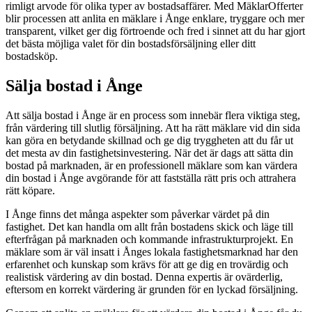
rimligt arvode för olika typer av bostadsaffärer. Med MäklarOfferter
blir processen att anlita en mäklare i Ånge enklare, tryggare och mer
transparent, vilket ger dig förtroende och fred i sinnet att du har gjort
det bästa möjliga valet för din bostadsförsäljning eller ditt
bostadsköp.
Sälja bostad i Ånge
Att sälja bostad i Ånge är en process som innebär flera viktiga steg,
från värdering till slutlig försäljning. Att ha rätt mäklare vid din sida
kan göra en betydande skillnad och ge dig tryggheten att du får ut
det mesta av din fastighetsinvestering. När det är dags att sätta din
bostad på marknaden, är en professionell mäklare som kan värdera
din bostad i Ånge avgörande för att fastställa rätt pris och attrahera
rätt köpare.
I Ånge finns det många aspekter som påverkar värdet på din
fastighet. Det kan handla om allt från bostadens skick och läge till
efterfrågan på marknaden och kommande infrastrukturprojekt. En
mäklare som är väl insatt i Ånges lokala fastighetsmarknad har den
erfarenhet och kunskap som krävs för att ge dig en trovärdig och
realistisk värdering av din bostad. Denna expertis är ovärderlig,
eftersom en korrekt värdering är grunden för en lyckad försäljning.