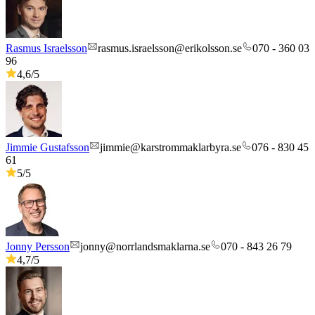
Rasmus Israelsson
rasmus.israelsson@erikolsson.se
070 - 360 03
96
4,6
/5
Jimmie Gustafsson
jimmie@karstrommaklarbyra.se
076 - 830 45
61
5
/5
Jonny Persson
jonny@norrlandsmaklarna.se
070 - 843 26 79
4,7
/5