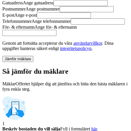
Gatuadress
Ange
gatuadress
Postnummer
Ange
postnummer
E-post
Ange
e-post
Telefonnummer
Ange
telefonnummer
För- & efternamn
Ange
för- & efternamn
Genom att fortsätta accepterar du våra
användarvillkor
.
Dina
uppgifter hanteras säkert enligt
integritetspolicyn
.
Jämför mäklare
Så jämför du mäklare
MäklarOfferter hjälper dig att jämföra och hitta den bästa mäklaren i
fyra enkla steg.
1
Beskriv bostaden du vill sälja
Fyll i formuläret
här
.