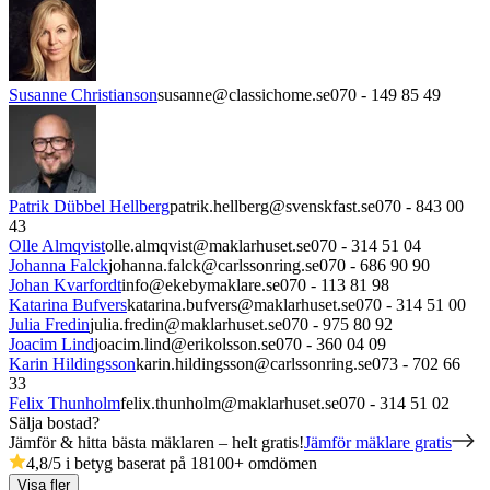
Susanne Christianson
susanne@classichome.se
070 - 149 85 49
Patrik Dübbel Hellberg
patrik.hellberg@svenskfast.se
070 - 843 00
43
Olle Almqvist
olle.almqvist@maklarhuset.se
070 - 314 51 04
Johanna Falck
johanna.falck@carlssonring.se
070 - 686 90 90
Johan Kvarfordt
info@ekebymaklare.se
070 - 113 81 98
Katarina Bufvers
katarina.bufvers@maklarhuset.se
070 - 314 51 00
Julia Fredin
julia.fredin@maklarhuset.se
070 - 975 80 92
Joacim Lind
joacim.lind@erikolsson.se
070 - 360 04 09
Karin Hildingsson
karin.hildingsson@carlssonring.se
073 - 702 66
33
Felix Thunholm
felix.thunholm@maklarhuset.se
070 - 314 51 02
Sälja bostad?
Jämför & hitta bästa mäklaren – helt gratis!
Jämför mäklare gratis
4,8
/5 i betyg baserat på
18100
+
omdömen
Visa fler