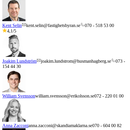
Kent Selin
kent.selin@fastighetsbyran.se
070 - 518 53 00
4,1
/5
Joakim Lundström
joakim.lundstrom@husmanhagberg.se
073 -
154 44 30
William Svensson
william.svensson@erikolsson.se
072 - 220 01 00
Anna Zacconi
anna.zacconi@skandiamaklarna.se
070 - 604 00 82