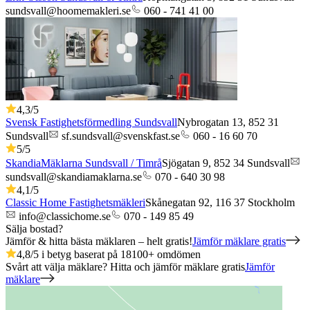
sundsvall@hoomemakleri.se
060 - 741 41 00
4,3
/5
Svensk Fastighetsförmedling Sundsvall
Nybrogatan 13,
852 31
Sundsvall
sf.sundsvall@svenskfast.se
060 - 16 60 70
5
/5
SkandiaMäklarna Sundsvall / Timrå
Sjögatan 9,
852 34
Sundsvall
sundsvall@skandiamaklarna.se
070 - 640 30 98
4,1
/5
Classic Home Fastighetsmäkleri
Skånegatan 92,
116 37
Stockholm
info@classichome.se
070 - 149 85 49
Sälja bostad?
Jämför & hitta bästa mäklaren – helt gratis!
Jämför mäklare gratis
4,8
/5 i betyg baserat på
18100
+
omdömen
Svårt att välja mäklare? Hitta och jämför mäklare gratis
Jämför
mäklare