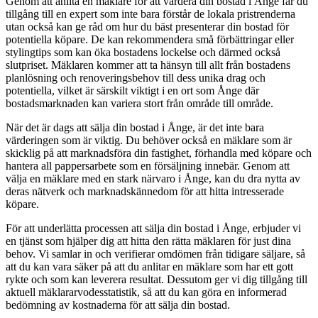
Genom att anlita en mäklare för att värdera din bostad i Ånge får du
tillgång till en expert som inte bara förstår de lokala pristrenderna
utan också kan ge råd om hur du bäst presenterar din bostad för
potentiella köpare. De kan rekommendera små förbättringar eller
stylingtips som kan öka bostadens lockelse och därmed också
slutpriset. Mäklaren kommer att ta hänsyn till allt från bostadens
planlösning och renoveringsbehov till dess unika drag och
potentiella, vilket är särskilt viktigt i en ort som Ånge där
bostadsmarknaden kan variera stort från område till område.
När det är dags att sälja din bostad i Ånge, är det inte bara
värderingen som är viktig. Du behöver också en mäklare som är
skicklig på att marknadsföra din fastighet, förhandla med köpare och
hantera all pappersarbete som en försäljning innebär. Genom att
välja en mäklare med en stark närvaro i Ånge, kan du dra nytta av
deras nätverk och marknadskännedom för att hitta intresserade
köpare.
För att underlätta processen att sälja din bostad i Ånge, erbjuder vi
en tjänst som hjälper dig att hitta den rätta mäklaren för just dina
behov. Vi samlar in och verifierar omdömen från tidigare säljare, så
att du kan vara säker på att du anlitar en mäklare som har ett gott
rykte och som kan leverera resultat. Dessutom ger vi dig tillgång till
aktuell mäklararvodesstatistik, så att du kan göra en informerad
bedömning av kostnaderna för att sälja din bostad.