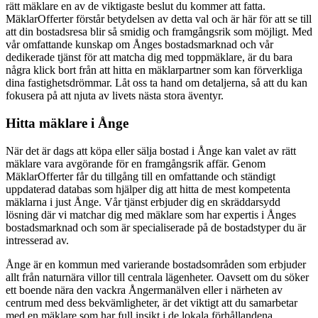
rätt mäklare en av de viktigaste beslut du kommer att fatta.
MäklarOfferter förstår betydelsen av detta val och är här för att se till
att din bostadsresa blir så smidig och framgångsrik som möjligt. Med
vår omfattande kunskap om Ånges bostadsmarknad och vår
dedikerade tjänst för att matcha dig med toppmäklare, är du bara
några klick bort från att hitta en mäklarpartner som kan förverkliga
dina fastighetsdrömmar. Låt oss ta hand om detaljerna, så att du kan
fokusera på att njuta av livets nästa stora äventyr.
Hitta mäklare i Ånge
När det är dags att köpa eller sälja bostad i Ånge kan valet av rätt
mäklare vara avgörande för en framgångsrik affär. Genom
MäklarOfferter får du tillgång till en omfattande och ständigt
uppdaterad databas som hjälper dig att hitta de mest kompetenta
mäklarna i just Ånge. Vår tjänst erbjuder dig en skräddarsydd
lösning där vi matchar dig med mäklare som har expertis i Ånges
bostadsmarknad och som är specialiserade på de bostadstyper du är
intresserad av.
Ånge är en kommun med varierande bostadsområden som erbjuder
allt från naturnära villor till centrala lägenheter. Oavsett om du söker
ett boende nära den vackra Ångermanälven eller i närheten av
centrum med dess bekvämligheter, är det viktigt att du samarbetar
med en mäklare som har full insikt i de lokala förhållandena.