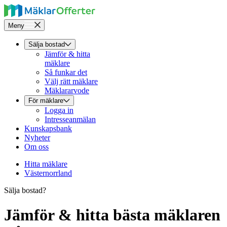
Meny
Sälja bostad
Jämför & hitta
mäklare
Så funkar det
Välj rätt mäklare
Mäklararvode
För mäklare
Logga in
Intresseanmälan
Kunskapsbank
Nyheter
Om oss
Hitta mäklare
Västernorrland
Sälja bostad?
Jämför & hitta bästa mäklaren