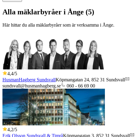
Alla mäklarbyråer i Ånge (5)
Här hittar du alla mäklarbyråer som är verksamma
i
Ånge
.
4,4
/5
HusmanHagberg Sundsvall
Köpmangatan 24,
852 31
Sundsvall
sundsvall@husmanhagberg.se
060 - 66 69 00
4,2
/5
Erik Olsson Sundsvall & Timrå
Köpmangatan 3,
852 31
Sundsvall