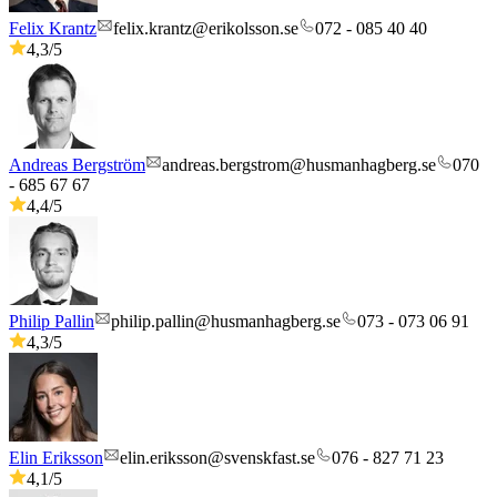
Felix Krantz
felix.krantz@erikolsson.se
072 - 085 40 40
4,3
/5
Andreas Bergström
andreas.bergstrom@husmanhagberg.se
070
- 685 67 67
4,4
/5
Philip Pallin
philip.pallin@husmanhagberg.se
073 - 073 06 91
4,3
/5
Elin Eriksson
elin.eriksson@svenskfast.se
076 - 827 71 23
4,1
/5