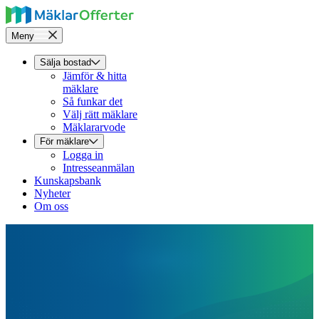
Meny
Sälja bostad
Jämför & hitta
mäklare
Så funkar det
Välj rätt mäklare
Mäklararvode
För mäklare
Logga in
Intresseanmälan
Kunskapsbank
Nyheter
Om oss