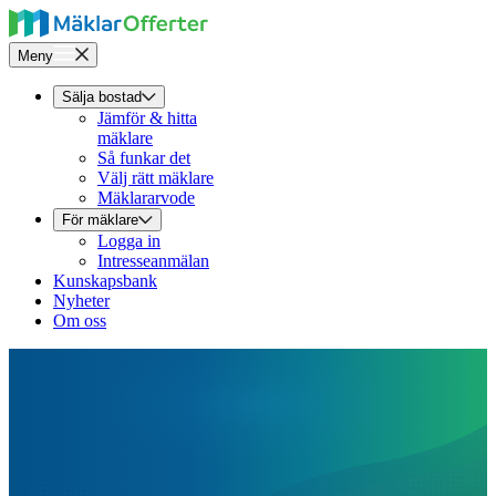
Meny
Sälja bostad
Jämför & hitta
mäklare
Så funkar det
Välj rätt mäklare
Mäklararvode
För mäklare
Logga in
Intresseanmälan
Kunskapsbank
Nyheter
Om oss