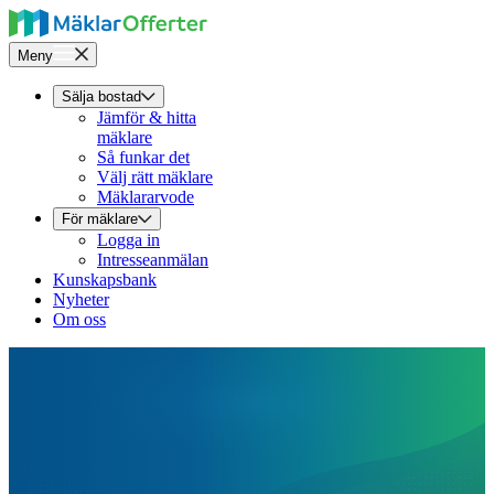
Meny
Sälja bostad
Jämför & hitta
mäklare
Så funkar det
Välj rätt mäklare
Mäklararvode
För mäklare
Logga in
Intresseanmälan
Kunskapsbank
Nyheter
Om oss