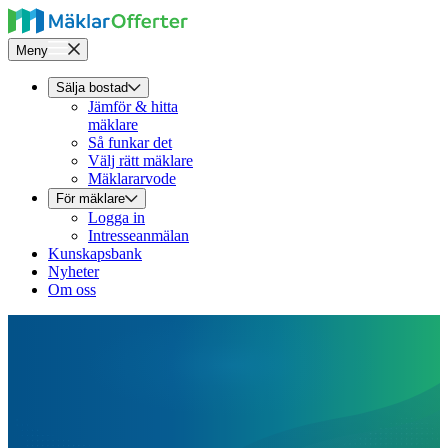
Meny
Sälja bostad
Jämför & hitta
mäklare
Så funkar det
Välj rätt mäklare
Mäklararvode
För mäklare
Logga in
Intresseanmälan
Kunskapsbank
Nyheter
Om oss