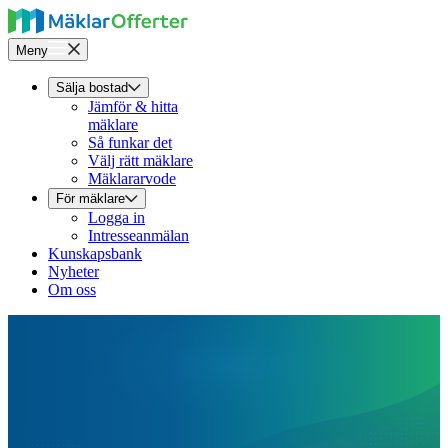
Meny
Sälja bostad
Jämför & hitta
mäklare
Så funkar det
Välj rätt mäklare
Mäklararvode
För mäklare
Logga in
Intresseanmälan
Kunskapsbank
Nyheter
Om oss