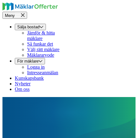
Meny
Sälja bostad
Jämför & hitta
mäklare
Så funkar det
Välj rätt mäklare
Mäklararvode
För mäklare
Logga in
Intresseanmälan
Kunskapsbank
Nyheter
Om oss