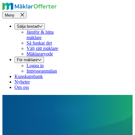
Meny
Sälja bostad
Jämför & hitta
mäklare
Så funkar det
Välj rätt mäklare
Mäklararvode
För mäklare
Logga in
Intresseanmälan
Kunskapsbank
Nyheter
Om oss