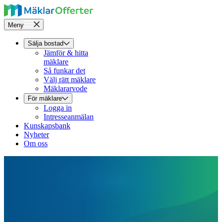
Meny
Sälja bostad
Jämför & hitta
mäklare
Så funkar det
Välj rätt mäklare
Mäklararvode
För mäklare
Logga in
Intresseanmälan
Kunskapsbank
Nyheter
Om oss