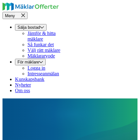
Meny
Sälja bostad
Jämför & hitta
mäklare
Så funkar det
Välj rätt mäklare
Mäklararvode
För mäklare
Logga in
Intresseanmälan
Kunskapsbank
Nyheter
Om oss