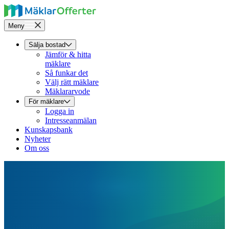
Meny
Sälja bostad
Jämför & hitta
mäklare
Så funkar det
Välj rätt mäklare
Mäklararvode
För mäklare
Logga in
Intresseanmälan
Kunskapsbank
Nyheter
Om oss