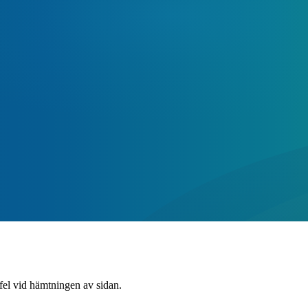
 fel vid hämtningen av sidan.