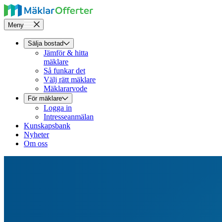
Meny
Sälja bostad
Jämför & hitta
mäklare
Så funkar det
Välj rätt mäklare
Mäklararvode
För mäklare
Logga in
Intresseanmälan
Kunskapsbank
Nyheter
Om oss