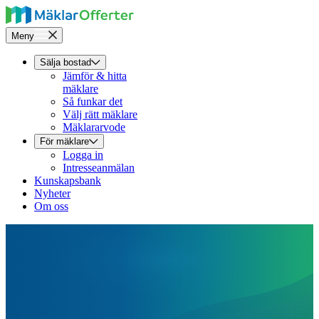
Meny
Sälja bostad
Jämför & hitta
mäklare
Så funkar det
Välj rätt mäklare
Mäklararvode
För mäklare
Logga in
Intresseanmälan
Kunskapsbank
Nyheter
Om oss