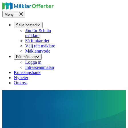
Meny
Sälja bostad
Jämför & hitta
mäklare
Så funkar det
Välj rätt mäklare
Mäklararvode
För mäklare
Logga in
Intresseanmälan
Kunskapsbank
Nyheter
Om oss