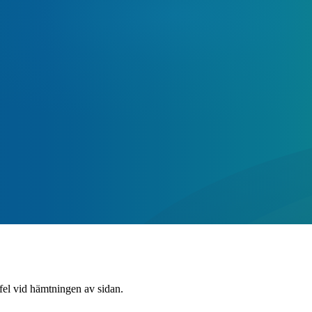
 fel vid hämtningen av sidan.