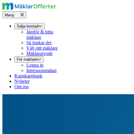
Meny
Sälja bostad
Jämför & hitta
mäklare
Så funkar det
Välj rätt mäklare
Mäklararvode
För mäklare
Logga in
Intresseanmälan
Kunskapsbank
Nyheter
Om oss