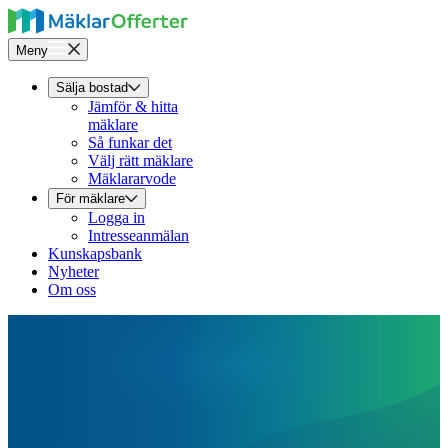
Meny
Sälja bostad
Jämför & hitta
mäklare
Så funkar det
Välj rätt mäklare
Mäklararvode
För mäklare
Logga in
Intresseanmälan
Kunskapsbank
Nyheter
Om oss