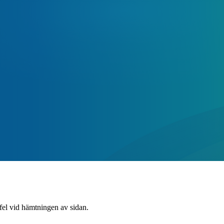
 fel vid hämtningen av sidan.