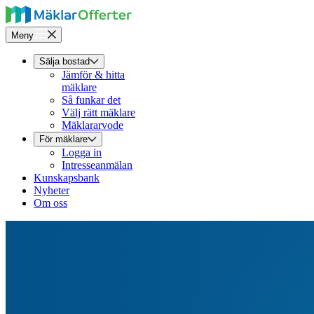
Meny
Sälja bostad
Jämför & hitta
mäklare
Så funkar det
Välj rätt mäklare
Mäklararvode
För mäklare
Logga in
Intresseanmälan
Kunskapsbank
Nyheter
Om oss