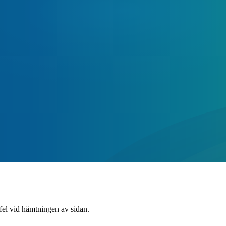
 fel vid hämtningen av sidan.