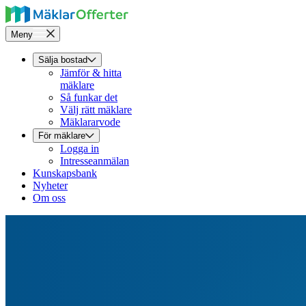
Meny
Sälja bostad
Jämför & hitta
mäklare
Så funkar det
Välj rätt mäklare
Mäklararvode
För mäklare
Logga in
Intresseanmälan
Kunskapsbank
Nyheter
Om oss