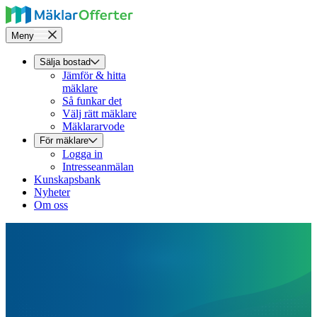
Meny
Sälja bostad
Jämför & hitta
mäklare
Så funkar det
Välj rätt mäklare
Mäklararvode
För mäklare
Logga in
Intresseanmälan
Kunskapsbank
Nyheter
Om oss