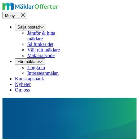
Meny
Sälja bostad
Jämför & hitta
mäklare
Så funkar det
Välj rätt mäklare
Mäklararvode
För mäklare
Logga in
Intresseanmälan
Kunskapsbank
Nyheter
Om oss