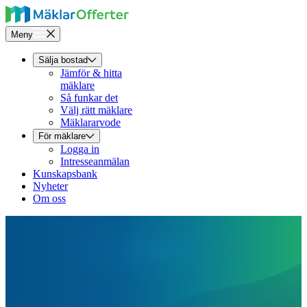
Meny
Sälja bostad
Jämför & hitta
mäklare
Så funkar det
Välj rätt mäklare
Mäklararvode
För mäklare
Logga in
Intresseanmälan
Kunskapsbank
Nyheter
Om oss