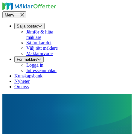
Meny
Sälja bostad
Jämför & hitta
mäklare
Så funkar det
Välj rätt mäklare
Mäklararvode
För mäklare
Logga in
Intresseanmälan
Kunskapsbank
Nyheter
Om oss