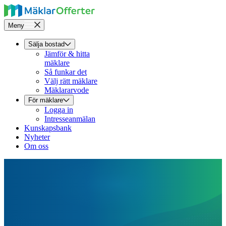
Meny
Sälja bostad
Jämför & hitta
mäklare
Så funkar det
Välj rätt mäklare
Mäklararvode
För mäklare
Logga in
Intresseanmälan
Kunskapsbank
Nyheter
Om oss