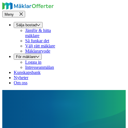
Meny
Sälja bostad
Jämför & hitta
mäklare
Så funkar det
Välj rätt mäklare
Mäklararvode
För mäklare
Logga in
Intresseanmälan
Kunskapsbank
Nyheter
Om oss