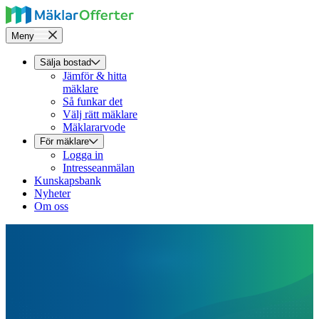
Meny
Sälja bostad
Jämför & hitta
mäklare
Så funkar det
Välj rätt mäklare
Mäklararvode
För mäklare
Logga in
Intresseanmälan
Kunskapsbank
Nyheter
Om oss