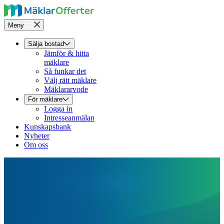
Meny
Sälja bostad
Jämför & hitta
mäklare
Så funkar det
Välj rätt mäklare
Mäklararvode
För mäklare
Logga in
Intresseanmälan
Kunskapsbank
Nyheter
Om oss