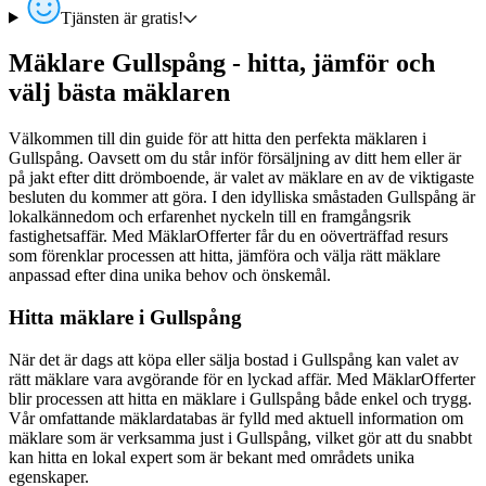
Tjänsten är gratis!
Mäklare Gullspång - hitta, jämför och
välj bästa mäklaren
Välkommen till din guide för att hitta den perfekta mäklaren i
Gullspång. Oavsett om du står inför försäljning av ditt hem eller är
på jakt efter ditt drömboende, är valet av mäklare en av de viktigaste
besluten du kommer att göra. I den idylliska småstaden Gullspång är
lokalkännedom och erfarenhet nyckeln till en framgångsrik
fastighetsaffär. Med MäklarOfferter får du en oöverträffad resurs
som förenklar processen att hitta, jämföra och välja rätt mäklare
anpassad efter dina unika behov och önskemål.
Hitta mäklare i Gullspång
När det är dags att köpa eller sälja bostad i Gullspång kan valet av
rätt mäklare vara avgörande för en lyckad affär. Med MäklarOfferter
blir processen att hitta en mäklare i Gullspång både enkel och trygg.
Vår omfattande mäklardatabas är fylld med aktuell information om
mäklare som är verksamma just i Gullspång, vilket gör att du snabbt
kan hitta en lokal expert som är bekant med områdets unika
egenskaper.