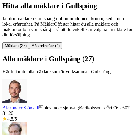
Hitta alla mäklare i Gullspång
Jämför mäklare
i
Gullspång
utifrån omdömen, kontor, kedja och
lokal erfarenhet. På MäklarOfferter hittar du alla mäklare och
mäklarkontor
i
Gullspång
– så att du enkelt kan välja rätt mäklare för
din försäljning.
Mäklare (27)
Mäklarbyråer (4)
Alla mäklare i Gullspång (27)
Här hittar du alla mäklare som är verksamma
i
Gullspång
.
Alexander Sjönvall
alexander.sjonvall@erikolsson.se
076 - 607
81 26
4,5
/5