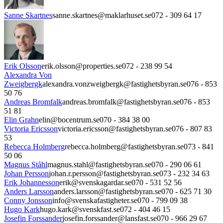
Sanne Skartnes
sanne.skartnes@maklarhuset.se
072 - 309 64 17
Erik Olsson
erik.olsson@properties.se
072 - 238 99 54
Alexandra Von
Zweigbergk
alexandra.vonzweigbergk@fastighetsbyran.se
076 - 853
50 76
Andreas Bromfalk
andreas.bromfalk@fastighetsbyran.se
076 - 853
51 81
Elin Grahn
elin@bocentrum.se
070 - 384 38 00
Victoria Ericsson
victoria.ericsson@fastighetsbyran.se
076 - 807 83
53
Rebecca Holmberg
rebecca.holmberg@fastighetsbyran.se
073 - 841
50 06
Magnus Ståhl
magnus.stahl@fastighetsbyran.se
070 - 290 06 61
Johan Persson
johan.r.persson@fastighetsbyran.se
073 - 232 34 63
Erik Johannesson
erik@svenskagardar.se
070 - 531 52 56
Anders Larsson
anders.larsson@fastighetsbyran.se
070 - 625 71 30
Conny Jonsson
info@svenskafastigheter.se
070 - 799 09 38
Hugo Kark
hugo.kark@svenskfast.se
072 - 404 46 15
Josefin Forssander
josefin.forssander@lansfast.se
070 - 966 29 67