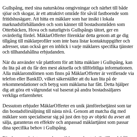
Gullspång, med sina natursköna omgivningar och närhet till både
sjöar och skogar, är ett attraktivt område för såväl fastboende som
fritidshusägare. Att hitta en mäklare som har insikt i lokala
marknadsförhållanden och som känner till bostadsområden som
Otterbäcken, Hova och naturligtvis Gullspångs tätort, ger en
ovärderlig fördel. MäklarOfferter förenklar detta genom att ge dig
tillgång till mäklarprofiler som inte bara listar kontaktuppgifter och
adresser, utan också ger en inblick i varje mäklares specifika tjänster
och tillhandahållna erbjudanden.
När du använder vår plattform för att hitta mäklare i Gullspång, kan
du lita på att du får den mest aktuella och tillförlitliga informationen.
Alla mäklaromdömen som finns på MäklarOfferter är verifierade via
telefon eller BankID, vilket säkerställer att du kan lita på de
rekommendationer och betyg som mäklarna har fått. Detta hjälper
dig att göra ett välgrundat val baserat på andra bostadssäljares
verkliga erfarenheter.
Dessutom erbjuder MäklarOfferter en unik jämförelsetjänst som tar
din bostadsförsäljning till nästa nivå. Genom att matcha dig med
mäklare som specialiserar sig på just den typ av objekt du avser att
sälja, garanteras en effektiv och anpassad mäklartjänst som passar
dina specifika behov i Gullspång.