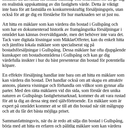
en realistisk uppskattning av din fastighets värde. Detta är viktigt
inte bara för att fastställa en konkurrenskraftig försäljningspris, utan
också för att ge dig en förståelse för hur marknaden ser ut just nu.
Att hitta en mäklare som kan värdera din bostad i Gullspång och
som har en dokumenterad historik av framgångsrika försäljningar i
området kan kännas överväldigande, men det behöver inte vara det.
Tack vare digitala lösningar som MäklarOfferter, kan du enkelt hitta
och jämföra lokala mäklare som specialiserat sig på
bostadsförsäljningar i Gullspång. Dessa mäklare har ofta djupgående
kunskaper om bostadsområdena i Gullspång och kan ge dig
värdefulla insikter i hur du bäst presenterar din bostad för potentiella
köpare.
En effektiv försäljning handlar inte bara om att hitta en mäklare som
kan värdera din bostad. Det handlar också om att skapa en attraktiv
annons, planera visningar och förhandla om villkor som gynnar alla
parter. Med den rätta mäklaren vid din sida, som förstår den unika
naturen av Gullspångs fastighetsmarknad, kommer du att vara rustad
för att ta dig an dessa steg med självförtroende. En mäklare som är
expert på området kommer att se till att din bostad når rätt målgrupp
och att du får det bästa möjliga priset.
Sammanfattningsvis, när du är redo att sälja din bostad i Gullspång,
börja med att hitta en erfaren och pålitlig mäklare som kan värdera