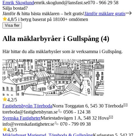
Emrik Skoglund
emrik.skoglund@lansfast.se
070 - 966 29 58
Sälja bostad?
Jämför & hitta bästa mäklaren – helt gratis!
Jämför mäklare gratis
4,8
/5 i betyg baserat på
18100
+
omdömen
Visa fler
Alla mäklarbyråer i Gullspång (4)
Här hittar du alla mäklarbyråer som är verksamma
i
Gullspång
.
4,2
/5
Fastighetsbyrån Töreboda
Norra Torggatan 6,
545 30
Töreboda
toreboda@fastighetsbyran.se
0506 - 124 38
Svenska Fastigheter
Mariestadsvägen 1 A,
548 32
Hova
info@svenskafastigheter.se
070 - 799 09 38
4,3
/5
Mäklarhuset Mariestad, Töreboda & Gullspång
Karlagatan 5,
542 37