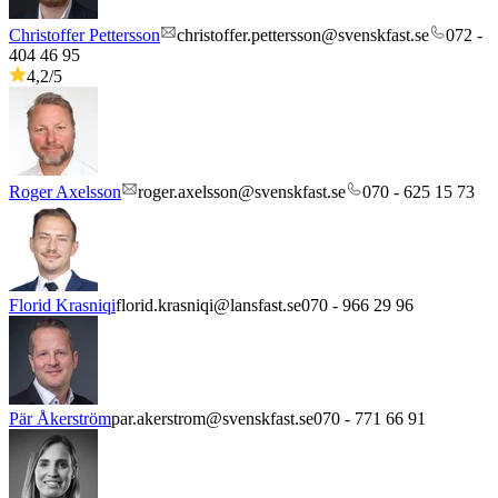
Christoffer Pettersson
christoffer.pettersson@svenskfast.se
072 -
404 46 95
4,2
/5
Roger Axelsson
roger.axelsson@svenskfast.se
070 - 625 15 73
Florid Krasniqi
florid.krasniqi@lansfast.se
070 - 966 29 96
Pär Åkerström
par.akerstrom@svenskfast.se
070 - 771 66 91