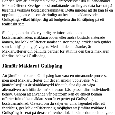
För den som är intresserad av mäklararvodesstatistik tillhandahåller
MäklarOfferter Sveriges mest omfattande samling av data baserat på
tusentals verkliga bostadsförsäljningar. Detta innebär att du kan få en
uppfattning om vad som är rimligt att betala i mäklararvode i
Gullspång, vilket hjälper dig att budgetera din försäljning på ett
realistiskt sätt.
Slutligen, om du söker ytterligare information om
bostadsmarknaden, mäklararvoden eller andra bostadsrelaterade
ämnen, har MäklarOfferter samlat en stor mängd artiklar och guider
som kan hjälpa dig på vägen. Med allt detta i åtanke, är
MäklarOfferter din pålitliga partner för att hitta den bästa mäklaren
för dina behov i Gullspång.
Jämför Mäklare i Gullspång
Att jämföra mäklare i Gullspång kan vara en utmanande process,
men med MäklarOfferter blir det en smidig upplevelse. Vår
jämförelsetjänst är skräddarsydd för att hjälpa dig att väga
alternativen och hitta den mäklare som bäst passar dina individuella
behov. Genom att använda vår plattform kan du enkelt begära
offerter från olika mäklare som är experter på Gullspångs
bostadsmarknad. Oavsett om du säljer en villa, lägenhet eller ett
fritidshus, ger MäklarOfferter dig möjlighet att jämföra mäklare i
Gullspång baserat på deras erfarenhet, lokala kännedom och tidigare