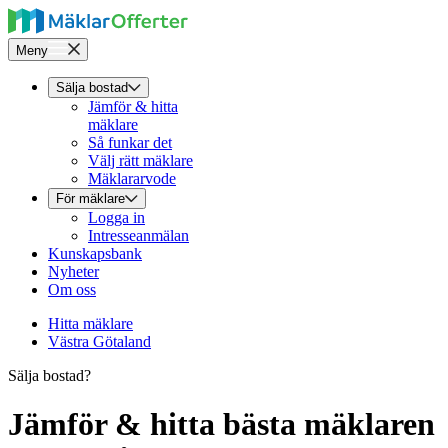
Meny
Sälja bostad
Jämför & hitta
mäklare
Så funkar det
Välj rätt mäklare
Mäklararvode
För mäklare
Logga in
Intresseanmälan
Kunskapsbank
Nyheter
Om oss
Hitta mäklare
Västra Götaland
Sälja bostad?
Jämför & hitta bästa mäklaren