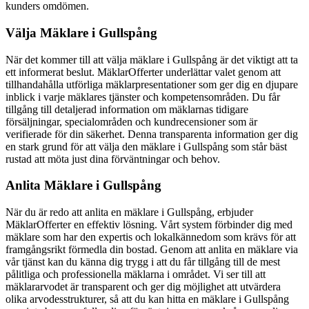
kunders omdömen.
Välja Mäklare i Gullspång
När det kommer till att välja mäklare i Gullspång är det viktigt att ta
ett informerat beslut. MäklarOfferter underlättar valet genom att
tillhandahålla utförliga mäklarpresentationer som ger dig en djupare
inblick i varje mäklares tjänster och kompetensområden. Du får
tillgång till detaljerad information om mäklarnas tidigare
försäljningar, specialområden och kundrecensioner som är
verifierade för din säkerhet. Denna transparenta information ger dig
en stark grund för att välja den mäklare i Gullspång som står bäst
rustad att möta just dina förväntningar och behov.
Anlita Mäklare i Gullspång
När du är redo att anlita en mäklare i Gullspång, erbjuder
MäklarOfferter en effektiv lösning. Vårt system förbinder dig med
mäklare som har den expertis och lokalkännedom som krävs för att
framgångsrikt förmedla din bostad. Genom att anlita en mäklare via
vår tjänst kan du känna dig trygg i att du får tillgång till de mest
pålitliga och professionella mäklarna i området. Vi ser till att
mäklararvodet är transparent och ger dig möjlighet att utvärdera
olika arvodesstrukturer, så att du kan hitta en mäklare i Gullspång