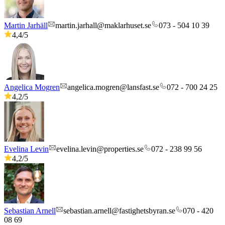
Martin Jarhäll
martin.jarhall@maklarhuset.se
073 - 504 10 39
4,4
/5
Angelica Mogren
angelica.mogren@lansfast.se
072 - 700 24 25
4,2
/5
Evelina Levin
evelina.levin@properties.se
072 - 238 99 56
4,2
/5
Sebastian Arnell
sebastian.arnell@fastighetsbyran.se
070 - 420
08 69