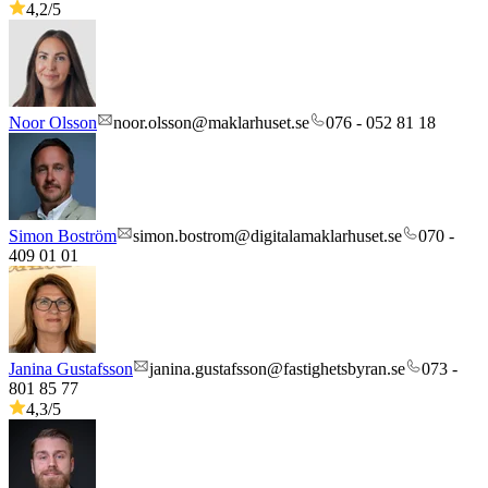
4,2
/5
Noor Olsson
noor.olsson@maklarhuset.se
076 - 052 81 18
Simon Boström
simon.bostrom@digitalamaklarhuset.se
070 -
409 01 01
Janina Gustafsson
janina.gustafsson@fastighetsbyran.se
073 -
801 85 77
4,3
/5