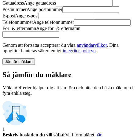
Gatuadress
Ange
gatuadress
Postnummer
Ange
postnummer
E-post
Ange
e-post
Telefonnummer
Ange
telefonnummer
För- & efternamn
Ange
för- & efternamn
Genom att fortsätta accepterar du våra
användarvillkor
.
Dina
uppgifter hanteras säkert enligt
integritetspolicyn
.
Jämför mäklare
Så jämför du mäklare
MäklarOfferter hjälper dig att jämföra och hitta den bästa mäklaren i
fyra enkla steg.
1
Beskriv bostaden du vill sälja
Fyll i formuläret
här
.