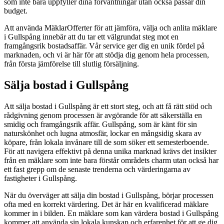
som inte bara uppfyller dina förväntningar utan också passar din
budget.
Att använda MäklarOfferter för att jämföra, välja och anlita mäklare
i Gullspång innebär att du tar ett välgrundat steg mot en
framgångsrik bostadsaffär. Vår service ger dig en unik fördel på
marknaden, och vi är här för att stödja dig genom hela processen,
från första jämförelse till slutlig försäljning.
Sälja bostad i Gullspång
Att sälja bostad i Gullspång är ett stort steg, och att få rätt stöd och
rådgivning genom processen är avgörande för att säkerställa en
smidig och framgångsrik affär. Gullspång, som är känt för sin
naturskönhet och lugna atmosfär, lockar en mångsidig skara av
köpare, från lokala invånare till de som söker ett semesterboende.
För att navigera effektivt på denna unika marknad krävs det insikter
från en mäklare som inte bara förstår områdets charm utan också har
ett fast grepp om de senaste trenderna och värderingarna av
fastigheter i Gullspång.
När du överväger att sälja din bostad i Gullspång, börjar processen
ofta med en korrekt värdering. Det är här en kvalificerad mäklare
kommer in i bilden. En mäklare som kan värdera bostad i Gullspång
kommer att använda sin lokala kunskap och erfarenhet för att ge dig