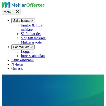
Meny
Sälja bostad
Jämför & hitta
mäklare
Så funkar det
Välj rätt mäklare
Mäklararvode
För mäklare
Logga in
Intresseanmälan
Kunskapsbank
Nyheter
Om oss