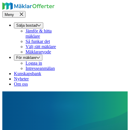
Meny
Sälja bostad
Jämför & hitta
mäklare
Så funkar det
Välj rätt mäklare
Mäklararvode
För mäklare
Logga in
Intresseanmälan
Kunskapsbank
Nyheter
Om oss