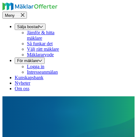
Meny
Sälja bostad
Jämför & hitta
mäklare
Så funkar det
Välj rätt mäklare
Mäklararvode
För mäklare
Logga in
Intresseanmälan
Kunskapsbank
Nyheter
Om oss