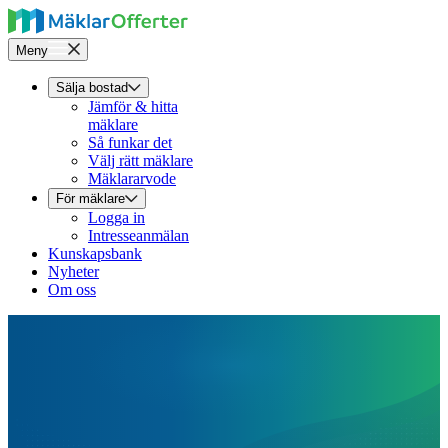
Meny
Sälja bostad
Jämför & hitta
mäklare
Så funkar det
Välj rätt mäklare
Mäklararvode
För mäklare
Logga in
Intresseanmälan
Kunskapsbank
Nyheter
Om oss