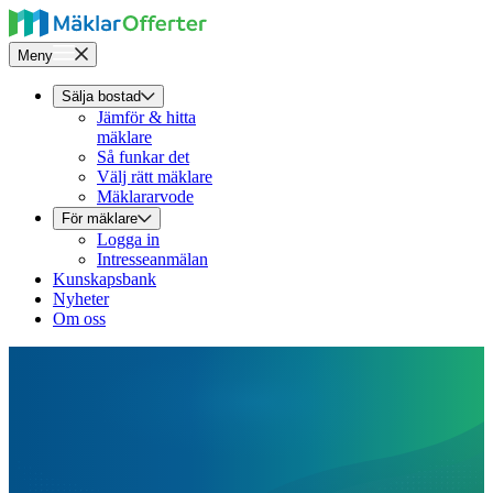
Meny
Sälja bostad
Jämför & hitta
mäklare
Så funkar det
Välj rätt mäklare
Mäklararvode
För mäklare
Logga in
Intresseanmälan
Kunskapsbank
Nyheter
Om oss