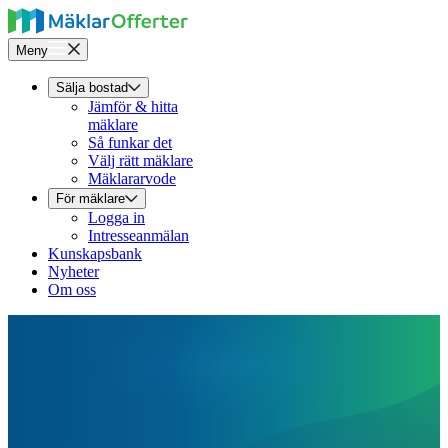
Meny
Sälja bostad
Jämför & hitta
mäklare
Så funkar det
Välj rätt mäklare
Mäklararvode
För mäklare
Logga in
Intresseanmälan
Kunskapsbank
Nyheter
Om oss