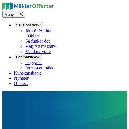
Meny
Sälja bostad
Jämför & hitta
mäklare
Så funkar det
Välj rätt mäklare
Mäklararvode
För mäklare
Logga in
Intresseanmälan
Kunskapsbank
Nyheter
Om oss