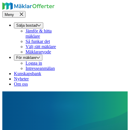
Meny
Sälja bostad
Jämför & hitta
mäklare
Så funkar det
Välj rätt mäklare
Mäklararvode
För mäklare
Logga in
Intresseanmälan
Kunskapsbank
Nyheter
Om oss