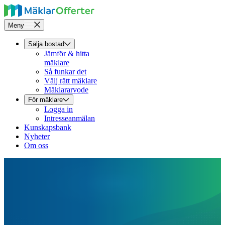
Meny
Sälja bostad
Jämför & hitta
mäklare
Så funkar det
Välj rätt mäklare
Mäklararvode
För mäklare
Logga in
Intresseanmälan
Kunskapsbank
Nyheter
Om oss