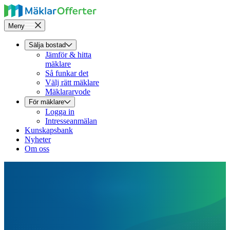
Meny
Sälja bostad
Jämför & hitta
mäklare
Så funkar det
Välj rätt mäklare
Mäklararvode
För mäklare
Logga in
Intresseanmälan
Kunskapsbank
Nyheter
Om oss