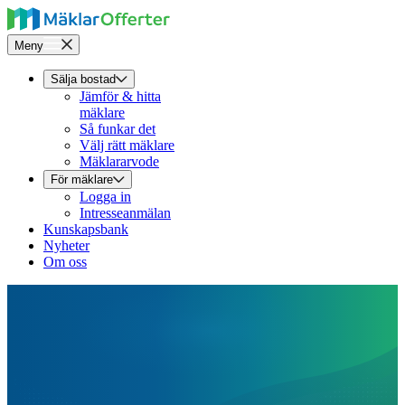
Meny
Sälja bostad
Jämför & hitta
mäklare
Så funkar det
Välj rätt mäklare
Mäklararvode
För mäklare
Logga in
Intresseanmälan
Kunskapsbank
Nyheter
Om oss