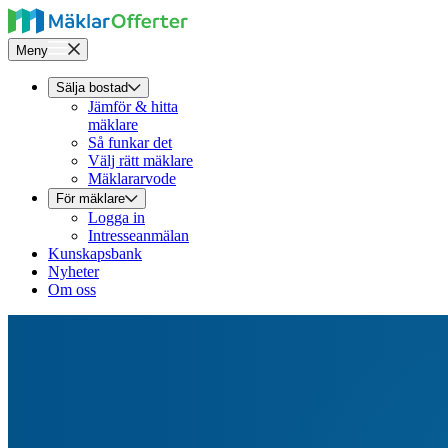
Meny
Sälja bostad
Jämför & hitta
mäklare
Så funkar det
Välj rätt mäklare
Mäklararvode
För mäklare
Logga in
Intresseanmälan
Kunskapsbank
Nyheter
Om oss