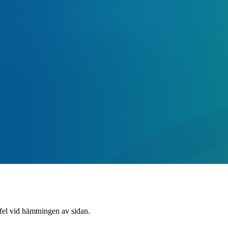
 fel vid hämtningen av sidan.