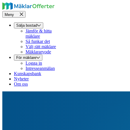
Meny
Sälja bostad
Jämför & hitta
mäklare
Så funkar det
Välj rätt mäklare
Mäklararvode
För mäklare
Logga in
Intresseanmälan
Kunskapsbank
Nyheter
Om oss