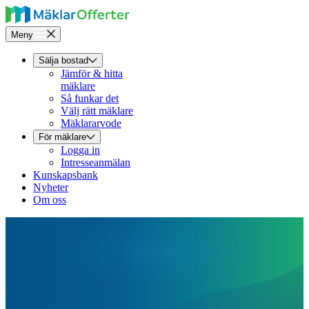
Meny
Sälja bostad
Jämför & hitta
mäklare
Så funkar det
Välj rätt mäklare
Mäklararvode
För mäklare
Logga in
Intresseanmälan
Kunskapsbank
Nyheter
Om oss