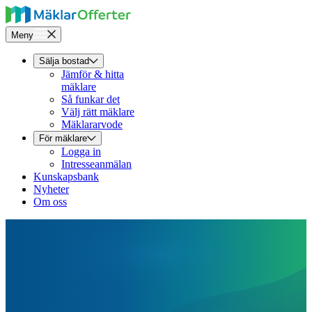
Meny
Sälja bostad
Jämför & hitta
mäklare
Så funkar det
Välj rätt mäklare
Mäklararvode
För mäklare
Logga in
Intresseanmälan
Kunskapsbank
Nyheter
Om oss