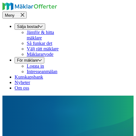
Meny
Sälja bostad
Jämför & hitta
mäklare
Så funkar det
Välj rätt mäklare
Mäklararvode
För mäklare
Logga in
Intresseanmälan
Kunskapsbank
Nyheter
Om oss