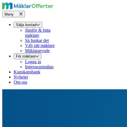
Meny
Sälja bostad
Jämför & hitta
mäklare
Så funkar det
Välj rätt mäklare
Mäklararvode
För mäklare
Logga in
Intresseanmälan
Kunskapsbank
Nyheter
Om oss