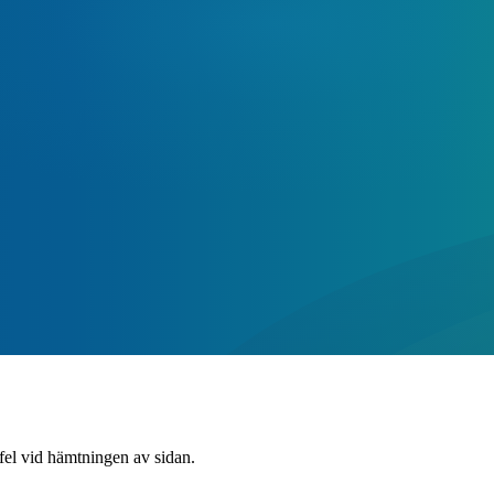
 fel vid hämtningen av sidan.