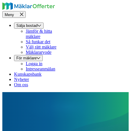
Meny
Sälja bostad
Jämför & hitta
mäklare
Så funkar det
Välj rätt mäklare
Mäklararvode
För mäklare
Logga in
Intresseanmälan
Kunskapsbank
Nyheter
Om oss